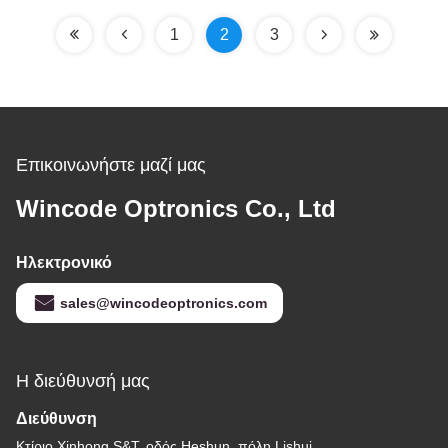
Ρυθμιζόμενο Strobe
1
2
3
Επικοινωνήστε μαζί μας
Wincode Optronics Co., Ltd
Ηλεκτρονικό
sales@wincodeoptronics.com
Η διεύθυνσή μας
Διεύθυνση
Κτίριο Xinhong S&T, οδός Heshun, πόλη Lishui