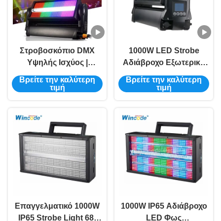
Στροβοσκόπιο DMX
1000W LED Strobe
Υψηλής Ισχύος |
Αδιάβροχο Εξωτερικό
Βαθμός IP65,
IP65 Όλο καιρικό Φως
Βρείτε την καλύτερη
Βρείτε την καλύτερη
Λειτουργίες 7-44CH |
DMX RDM
τιμή
τιμή
Συνδετήρες Seetronic
XLR/PowerCON
Επαγγελματικό 1000W
1000W IP65 Αδιάβροχο
IP65 Strobe Light 68°
LED Φως