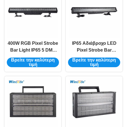
400W RGB Pixel Strobe
IP65 Αδιάβροχο LED
Bar Light IP65 5 DMX
Pixel Strobe Bar
Mode 4-206CH 50.000
288×3W CW + 864×0.5W
Βρείτε την καλύτερη
Βρείτε την καλύτερη
ώρες διάρκεια ζωής
RGB DMX512 Ελέγχος
τιμή
τιμή