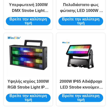
Υπερφωτεινή 1000W
Πολυδιάστατο φως
DMX Strobe Light
φώτισης LED 1000W 5
Aluminium Alloy
τρόποι εξασθένησης 4
Βρείτε την καλύτερη
Βρείτε την καλύτερη
Housing Φυσική ψύξη
καμπύλες -40°C έως
τιμή
τιμή
για κλαμπ και φεστιβάλ
45°C Εργασία σε
ακραίο περιβάλλον
Υψηλής ισχύος 1000W
2000W IP65 Αδιάβροχο
RGB Strobe Light IP65
LED Strobe κινούμενο
Διοικημένη διάρκεια
φως ασύρματο DMX
Βρείτε την καλύτερη
Βρείτε την καλύτερη
ζωής 50.000 ωρών
Προαιρετικό DMX / RDM
τιμή
τιμή
DMX512 1-20Hz
/ Art-Net Control