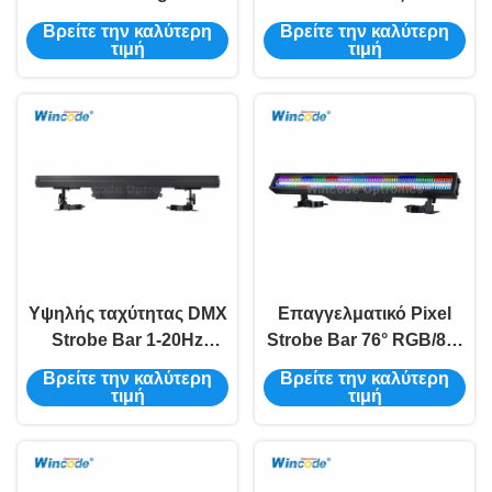
Beam 114° Spot
Φωτοβολταϊκό Ψυχρό
Βρείτε την καλύτερη
Βρείτε την καλύτερη
15/50/158CH Τρόποι για
Λευκό + RGB DMX512
τιμή
τιμή
σκηνικές και εξωτερικές
εκδηλώσεις
Υψηλής ταχύτητας DMX
Επαγγελματικό Pixel
Strobe Bar 1-20Hz
Strobe Bar 76° RGB/85°
Ρυθμίσιμη 5-Core XLR
CW Beam Aluminium
Βρείτε την καλύτερη
Βρείτε την καλύτερη
σύνδεση Προστασία
Alloy Housing
τιμή
τιμή
θερμοκρασίας
Προστασία IP65