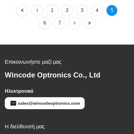
εκδηλώσεις Ντίσκο
1
2
3
4
5
6
7
Επικοινωνήστε μαζί μας
Wincode Optronics Co., Ltd
Ηλεκτρονικό
sales@wincodeoptronics.com
Η διεύθυνσή μας