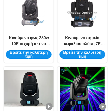
Κινούμενο φως 280w
Κινούμενο σημείο
10R ισχυρή ακτίνα
κεφαλιού πλύση 7R
φωτεινό σημείο για
230W Φως δέσμης για
Βρείτε την καλύτερη
Βρείτε την καλύτερη
σκηνική συναυλία show
σκηνική εκδήλωση
τιμή
τιμή
και εκδηλώσεις
Εκδηλώσεις