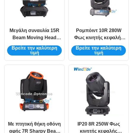
Μεγάλη συναυλία 15R
Ρομπόιντ 10R 280W
Beam Moving Head
Φως κινητής κεφαλής
Light 330W με Custom
δέσμης με 0~100%
Βρείτε την καλύτερη
Βρείτε την καλύτερη
Design LOGO
πλήρη εξασθένηση
τιμή
τιμή
εύρους
Με πτητική θήκη οθόνη
IP20 8R 250W Φως
αφής 7R Sharpy Beam
κινητής κεφαλής