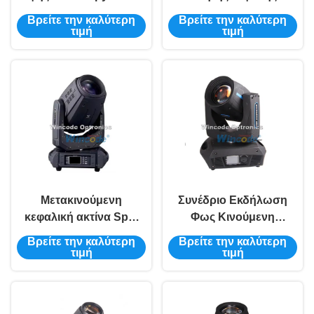
230W κινούμενο κεφάλι
δέσμης για θεατρική
Βρείτε την καλύτερη
Βρείτε την καλύτερη
Φως Μαύρο
παράσταση
τιμή
τιμή
Μετακινούμενη
Συνέδριο Εκδήλωση
κεφαλική ακτίνα Spot
Φως Κινούμενη
Wash Concert Event
κεφαλική ακτίνα σημείο
Βρείτε την καλύτερη
Βρείτε την καλύτερη
Light 350W 17R
πλύση 330W 15R
τιμή
τιμή
φωτεινότερη καθαρή
φωτεινότερη καθαρή
ακτίνα
ακτίνα