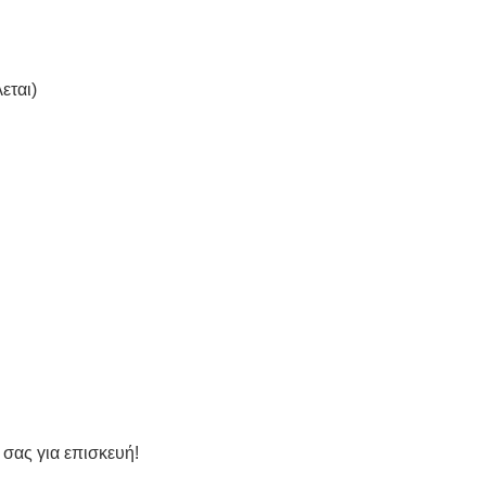
εται)
 σας για επισκευή!