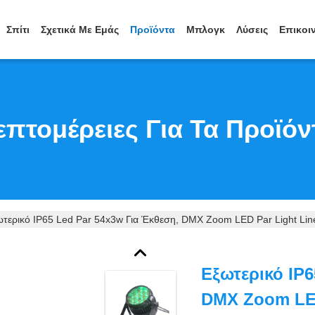
Σπίτι
Σχετικά Με Εμάς
Προϊόντα
Μπλογκ
Λύσεις
Επικοι
επτομέρειες Για Τα Προϊόν
τερικό IP65 Led Par 54x3w Για Έκθεση, DMX Zoom LED Par Light Lin
Εξωτερικό IP6
DMX Zoom LED