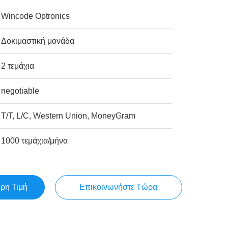
Wincode Optronics
Δοκιμαστική μονάδα
2 τεμάχια
negotiable
T/T, L/C, Western Union, MoneyGram
1000 τεμάχια/μήνα
ερη Τιμή
Επικοινωνήστε Τώρα