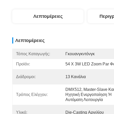
Λεπτομέρειες
Περιγ
Λεπτομέρειες
Τόπος Καταγωγής:
Γκουανγκντόνγκ
Προϊόν:
54 X 3W LED Zoom Par 
Διάδρομοι:
13 Κανάλια
DMX512, Master-Slave Και
Τρόπος Ελέγχου:
Ηχητική Ενεργοποίηση Ή 
Αυτόματη Λειτουργία
Υλικό:
Die-Casting Αργιλίου