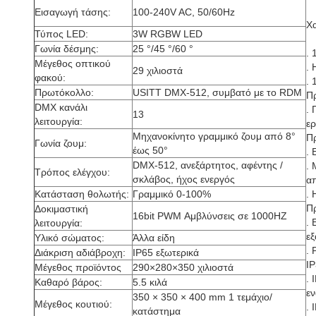
Εισαγωγή τάσης:
100-240V AC, 50/60Hz
Χα
Τύπος LED:
3W RGBW LED
Γωνία δέσμης:
25 °/45 °/60 °
.
Μέγεθος οπτικού
. 
29 χιλιοστά
φακού:
. 
Πρωτόκολλο:
USITT DMX-512, συμβατό με το RDM
Π
DMX κανάλι
.
13
λειτουργία:
ερ
Μηχανοκίνητο γραμμικό ζουμ από 8°
Π
Γωνία ζουμ:
έως 50°
.
DMX-512, ανεξάρτητος, αφέντης /
.
Τρόπος ελέγχου:
σκλάβος, ήχος ενεργός
α
Κατάσταση θολωτής:
Γραμμικό 0-100%
. 
Π
Δοκιμαστική
16bit PWM Αμβλύνσεις σε 1000HZ
.
λειτουργία:
εξ
Υλικό σώματος:
Άλλα είδη
. 
Διάκριση αδιάβροχη:
IP65 εξωτερικά
I
Μέγεθος προϊόντος
290×280×350 χιλιοστά
. 
Καθαρό βάρος:
5.5 κιλά
ε
350 × 350 × 400 mm 1 τεμάχιο/
Μέγεθος κουτιού:
. 
κατάστημα