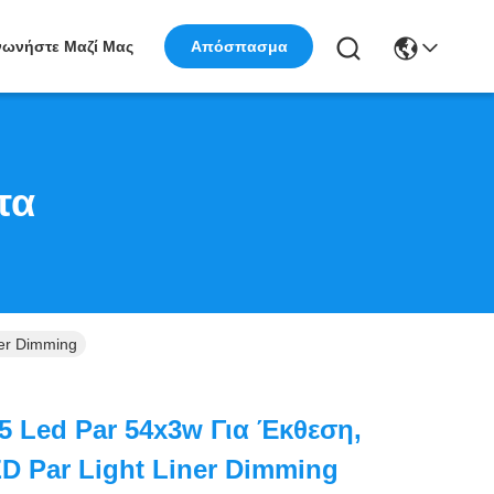
νωνήστε Μαζί Μας
Απόσπασμα
τα
er Dimming
5 Led Par 54x3w Για Έκθεση,
 Par Light Liner Dimming