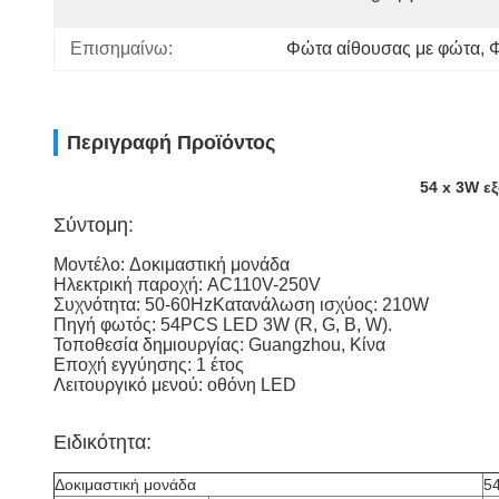
Επισημαίνω:
Φώτα αίθουσας με φώτα
, 
Φ
Περιγραφή Προϊόντος
54 x 3W ε
Σύντομη:
Μοντέλο:
Δοκιμαστική μονάδα
Ηλεκτρική παροχή: AC110V-250V
Συχνότητα: 50-60HzΚατανάλωση ισχύος: 210W
Πηγή φωτός: 54PCS LED 3W (R, G, B, W).
Τοποθεσία δημιουργίας: Guangzhou, Κίνα
Εποχή εγγύησης: 1 έτος
Λειτουργικό μενού: οθόνη LED
Ειδικότητα:
Δοκιμαστική μονάδα
5