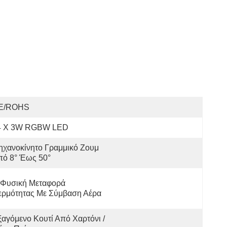
E/ROHS
4 X 3W RGBW LED
χανοκίνητο Γραμμικό Ζουμ 
πό 8° Έως 50°
 Φυσική Μεταφορά 
ερμότητας Με Σύμβαση Αέρα
αγόμενο Κουτί Από Χαρτόνι / 