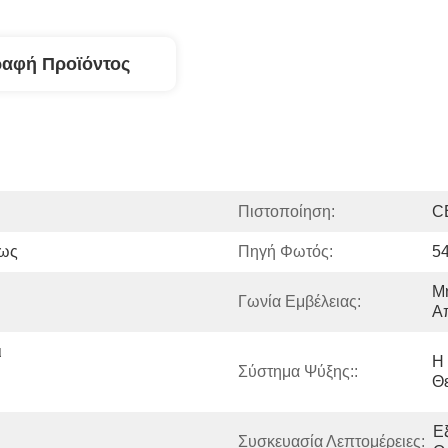
ραφή Προϊόντος
Πιστοποίηση:
C
Φως
Πηγή Φωτός:
5
Μη
Γωνία Εμβέλειας:
Α
 
Η
Σύστημα Ψύξης::
Θ
Εξ
Συσκευασία Λεπτομέρειες: