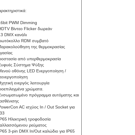
ρακτηριστικά:
 16bit PWM Dimming
HDTV Βίντεο Flicker δωρεάν
13 DMX κανάλι
ρωτόκολλο RDM συμβατό
 Παρακολούθηση της θερμοκρασίας
γασίας
ροστασία από υπερθερμοκρασία
 Ευφυές Σύστημα Ψύξης
 Μενού οθόνης LED Ενεργοποίηση /
πενεργοποίηση
Ηχητική ενεργός λειτουργία
ροεπιλεγμένα χρώματα.
 Ενσωματωμένο πρόγραμμα αυτόματης και
ασθένισης
PowerCon AC ισχύος In / Out Socket για
P33
IP65 Ηλεκτρική τροφοδοσία
ναλλασσόμενου ρεύματος
IP65 3-pin DMX In/Out καλώδιο για IP65