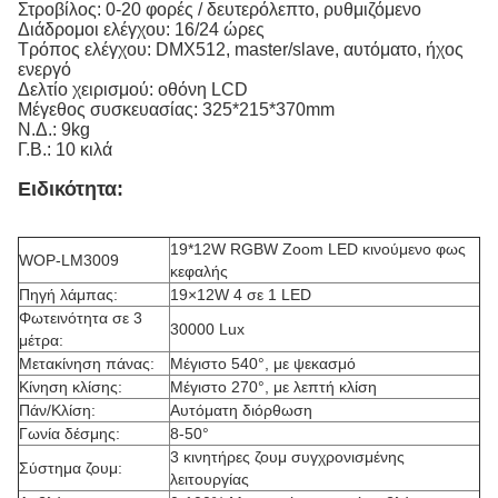
Στροβίλος: 0-20 φορές / δευτερόλεπτο, ρυθμιζόμενο
Διάδρομοι ελέγχου: 16/24 ώρες
Τρόπος ελέγχου: DMX512, master/slave, αυτόματο, ήχος
ενεργό
Δελτίο χειρισμού: οθόνη LCD
Μέγεθος συσκευασίας: 325*215*370mm
Ν.Δ.: 9kg
Γ.Β.: 10 κιλά
Ειδικότητα:
19*12W RGBW Zoom LED κινούμενο φως
WOP-LM3009
κεφαλής
Πηγή λάμπας:
19×12W 4 σε 1 LED
Φωτεινότητα σε 3
30000 Lux
μέτρα:
Μετακίνηση πάνας:
Μέγιστο 540°, με ψεκασμό
Κίνηση κλίσης:
Μέγιστο 270°, με λεπτή κλίση
Πάν/Κλίση:
Αυτόματη διόρθωση
Γωνία δέσμης:
8-50°
3 κινητήρες ζουμ συγχρονισμένης
Σύστημα ζουμ:
λειτουργίας