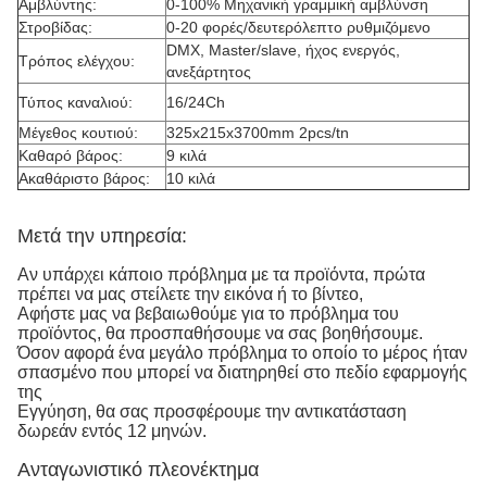
Αμβλύντης:
0-100% Μηχανική γραμμική αμβλύνση
Στροβίδας:
0-20 φορές/δευτερόλεπτο ρυθμιζόμενο
DMX, Master/slave, ήχος ενεργός,
Τρόπος ελέγχου:
ανεξάρτητος
Τύπος καναλιού:
16/24Ch
Μέγεθος κουτιού:
325x215x3700mm 2pcs/tn
Καθαρό βάρος:
9 κιλά
Ακαθάριστο βάρος:
10 κιλά
Μετά την υπηρεσία:
Αν υπάρχει κάποιο πρόβλημα με τα προϊόντα, πρώτα
πρέπει να μας στείλετε την εικόνα ή το βίντεο,
Αφήστε μας να βεβαιωθούμε για το πρόβλημα του
προϊόντος, θα προσπαθήσουμε να σας βοηθήσουμε.
Όσον αφορά ένα μεγάλο πρόβλημα το οποίο το μέρος ήταν
σπασμένο που μπορεί να διατηρηθεί στο πεδίο εφαρμογής
της
Εγγύηση, θα σας προσφέρουμε την αντικατάσταση
δωρεάν εντός 12 μηνών.
Ανταγωνιστικό πλεονέκτημα