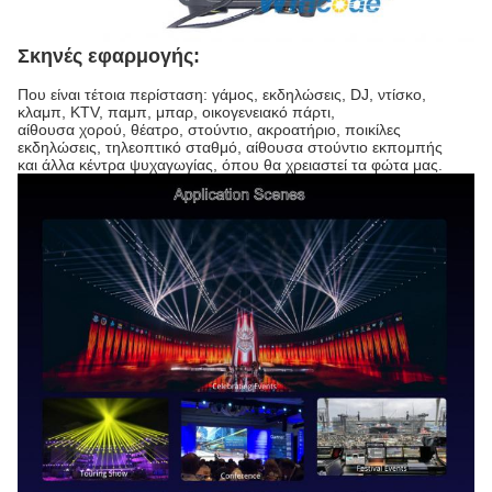
Σκηνές εφαρμογής:
Που είναι τέτοια περίσταση: γάμος, εκδηλώσεις, DJ, ντίσκο,
κλαμπ, KTV, παμπ, μπαρ, οικογενειακό πάρτι,
αίθουσα χορού, θέατρο, στούντιο, ακροατήριο, ποικίλες
εκδηλώσεις, τηλεοπτικό σταθμό, αίθουσα στούντιο εκπομπής
και άλλα κέντρα ψυχαγωγίας, όπου θα χρειαστεί τα φώτα μας.