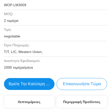
WOP-LM3009
MOQ:
2 τεμάχια
Τιμή:
negotiable
Όροι Πληρωμής:
T/T, L/C, Western Union,
Ικανότητα Εφοδιασμού:
1000 τεμάχια/μήνα
Βρείτε Την Καλύτερη Τιμή
Επικοινωνήστε Τώρα
Λεπτομέρειες
Περιγραφή Προϊόντος