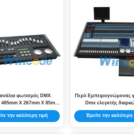
κανάλια φωτισμός DMX
Περλ Εμπειρογνώμονας 
ς 485mm X 267mm X 85mm
Dmx ελεγκτής διαρκώ
Pearl ελεγκτής
πολυσύρματα επεξεργ
ίτε την καλύτερη τιμή
Βρείτε την καλύτερη 