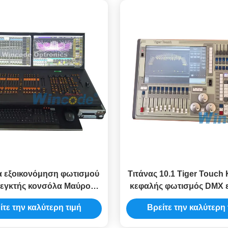
α εξοικονόμηση φωτισμού
Τιτάνας 10.1 Tiger Touch
εγκτής κονσόλα Μαύρος
κεφαλής φωτισμός DMX 
της για μεγάλο σόου /
Ενσωματωμένο - στο
ίτε την καλύτερη τιμή
Βρείτε την καλύτερη 
συναυλία
αδιάλειπτο