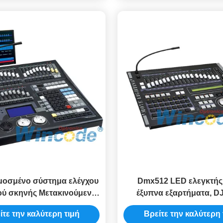
οσμένο σύστημα ελέγχου
Dmx512 LED ελεγκτής 
ύ σκηνής Μετακινούμενη
έξυπνα εξαρτήματα, DJ
α φωτισμού κεφαλής με
ελεγκτής για νυχτεριν
ίτε την καλύτερη τιμή
Βρείτε την καλύτερη 
1024 κανάλια