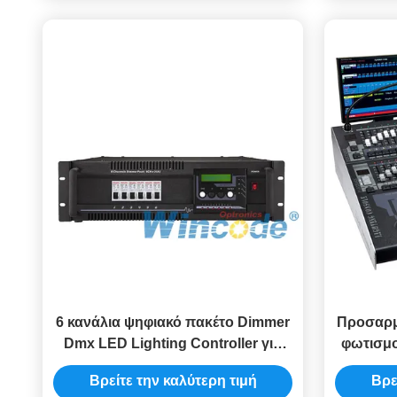
6 κανάλια ψηφιακό πακέτο Dimmer
Προσαρμ
Dmx LED Lighting Controller για
φωτισμο
αίθουσες χορού
κονσόλ
Βρείτε την καλύτερη τιμή
Βρε