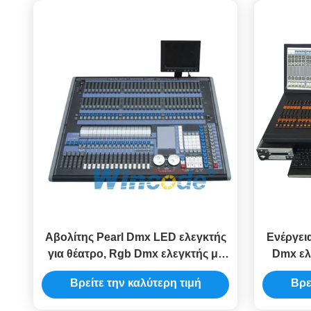
Αβολίτης Pearl Dmx LED ελεγκτής
Ενέργει
για θέατρο, Rgb Dmx ελεγκτής με
Dmx ελ
οθόνη LCD 320x240
Ιππό
Βρείτε την καλύτερη τιμή
Βρε