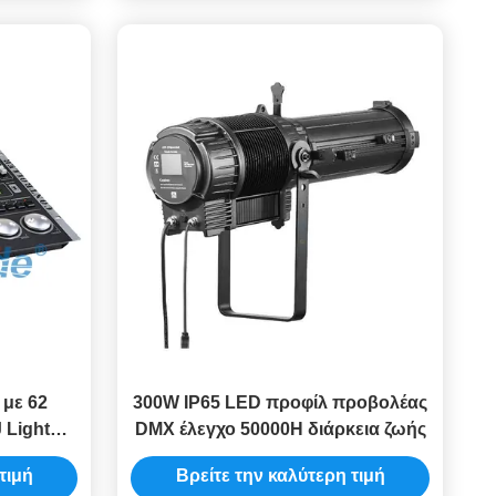
με 62
300W IP65 LED προφίλ προβολέας
 Light
DMX έλεγχο 50000H διάρκεια ζωής
ό κλαμπ
τιμή
Βρείτε την καλύτερη τιμή