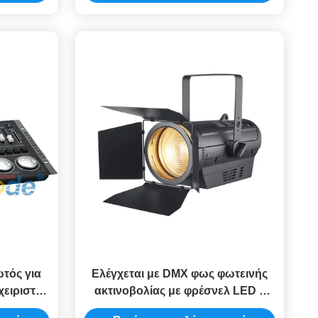
τός για
Ελέγχεται με DMX φως φωτεινής
ειριστής
ακτινοβολίας με φρέσνελ LED 6
λωμα
καναλιών οθόνης αφής και