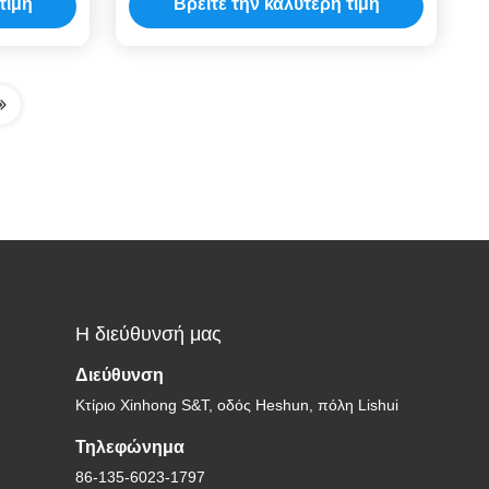
τιμή
Βρείτε την καλύτερη τιμή
υποστήριξη RDM
Η διεύθυνσή μας
Διεύθυνση
Κτίριο Xinhong S&T, οδός Heshun, πόλη Lishui
Τηλεφώνημα
86-135-6023-1797