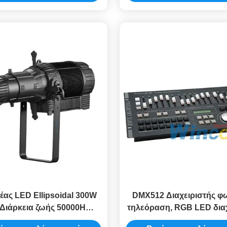
ας LED Ellipsoidal 300W
DMX512 Διαχειριστής φω
 Διάρκεια ζωής 50000H
τηλεόραση, RGB LED διαχ
Έλεγχος DMX
ολοκληρωμένο κύκ