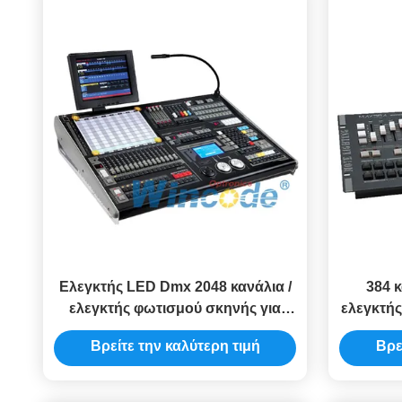
Ελεγκτής LED Dmx 2048 κανάλια /
384 
ελεγκτής φωτισμού σκηνής για
ελεγκτή
βιβλιοθήκη στερεών
Βρείτε την καλύτερη τιμή
Βρε
μαργαριταριών