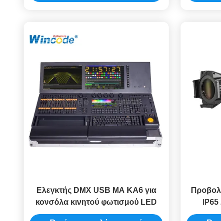
Ελεγκτής DMX USB MA KA6 για
Προβολέ
κονσόλα κινητού φωτισμού LED
IP65