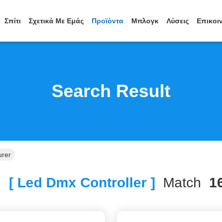
Σπίτι
Σχετικά Με Εμάς
Προϊόντα
Μπλογκ
Λύσεις
Επικοι
Search Result
urer
h
[ Led Dmx Controller ]
Match
1