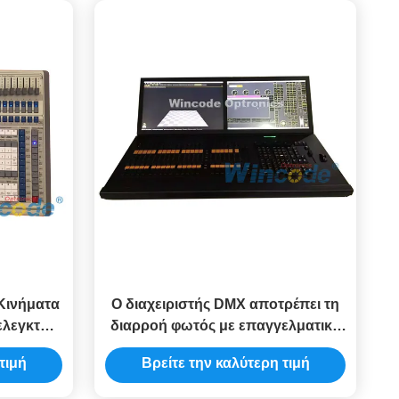
 Κινήματα
Ο διαχειριστής DMX αποτρέπει τη
ελεγκτής
διαρροή φωτός με επαγγελματικά
 UPS
μηχανικά κουμπιά
τιμή
Βρείτε την καλύτερη τιμή